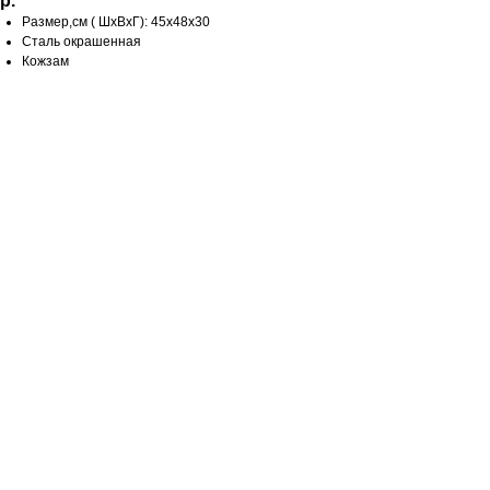
р.
Размер,см ( ШхВхГ): 45х48х30
Сталь окрашенная
Кожзам