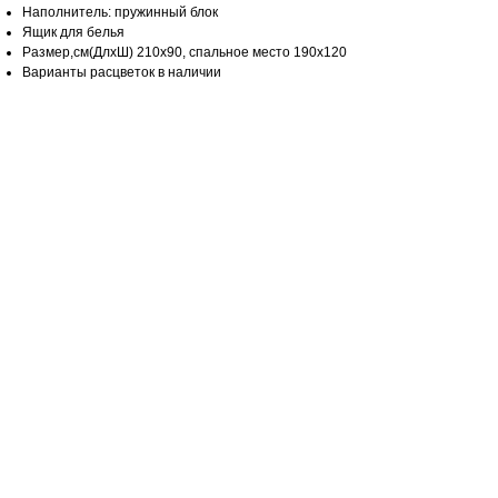
Наполнитель: пружинный блок
Ящик для белья
Размер,см(ДлхШ) 210х90, спальное место 190х120
Варианты расцветок в наличии